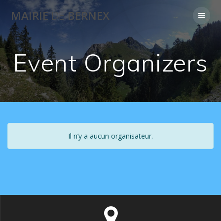
Skip
MAIRIE
DE
BERNEX
to
content
Event Organizers
Il n’y a aucun organisateur.